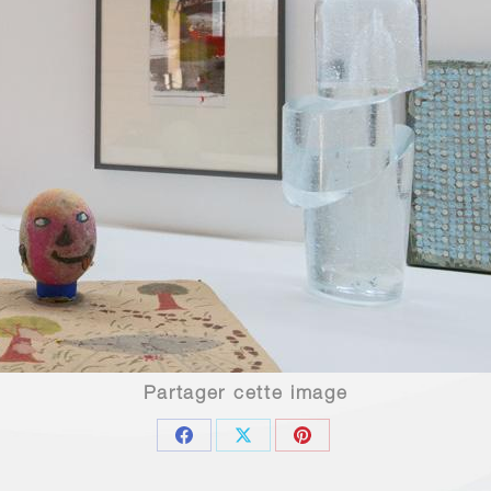
Partager cette image
Share
Share
Share
on
on
on