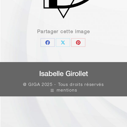
Partager cette image
Share
Share
Share
on
on
on
Facebook
X
Pinterest
@ GIGA 2025 - Tous droits réservés
mentions