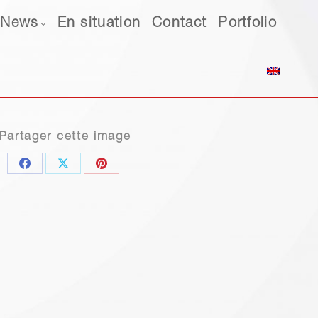
ws
News
En situation
En situation
Contact
Contact
Portfolio
Portfolio
Partager cette image
Share
Share
Share
on
on
on
Facebook
X
Pinterest