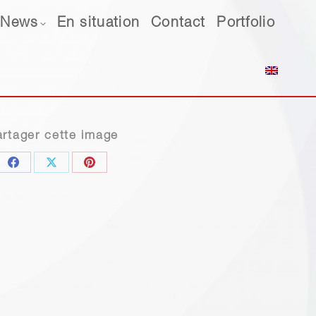
ws
News
En situation
En situation
Contact
Contact
Portfolio
Portfolio
rtager cette image
Share
Share
Share
on
on
on
Facebook
X
Pinterest