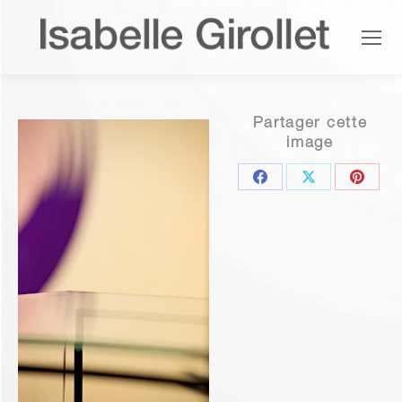
Partager cette
image
Share
Share
Share
on
on
on
Facebook
X
Pinter